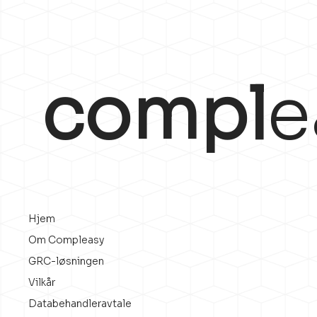
compl
e
Hjem
Om Compleasy
GRC-løsningen
Vilkår
Databehandleravtale