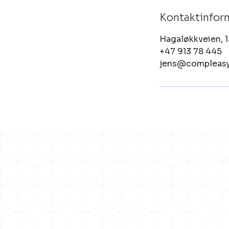
Kontaktinfor
Hagaløkkveien, 
+47 913 78 445
jens@compleasy