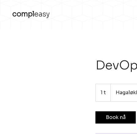
compl
easy
DevOp
1 t
1
Hagaløkk
Book nå